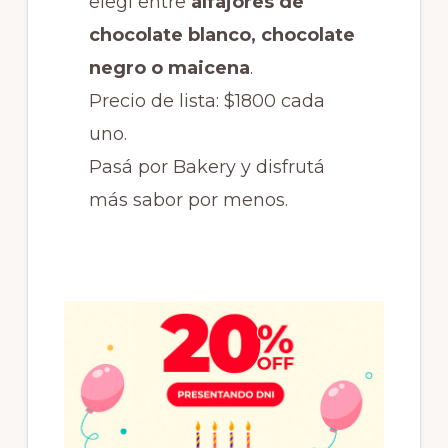
elegí entre
alfajores de
a
chocolate blanco, chocolate
la
negro o maicena
.
panadería!
Precio de lista: $1800 cada
uno.
Pasá por Bakery y disfrutá
más sabor por menos.