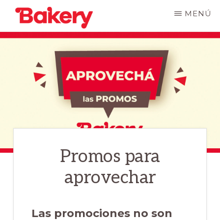
Saltar
MENÚ
al
BAKERY
La
contenido
PANADERÍAS
cadena
principal
de
panaderías,
donde
encontrarás
una
Promos para
gran
variedad
aprovechar
de
cosas
Las promociones no son
ricas